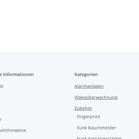
e Informationen
Kategorien
tz
Alarmanlagen
Videoüberwachnung
Zubehör
Fingerprint
m
Funk Rauchmelder
setzhinweise
Funk Signalverstärker