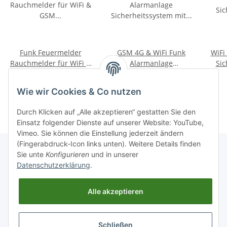
Funk Feuermelder
GSM 4G & WiFi Funk
WiFi
Rauchmelder für WiFi &
Alarmanlage
Sic
GSM Alarmanlage von
Sicherheitssystem mit
20,00 €
*
80,00 €
*
PH
APP Steuerung (M2B)
B
Wie wir Cookies & Co nutzen
Durch Klicken auf „Alle akzeptieren“ gestatten Sie den
Einsatz folgender Dienste auf unserer Website: YouTube,
Vimeo. Sie können die Einstellung jederzeit ändern
(Fingerabdruck-Icon links unten). Weitere Details finden
Sie unte
Konfigurieren
und in unserer
Datenschutzerklärung
.
Informationen
Alle akzeptieren
Gesetzliche Informationen
Schließen
Kategorien